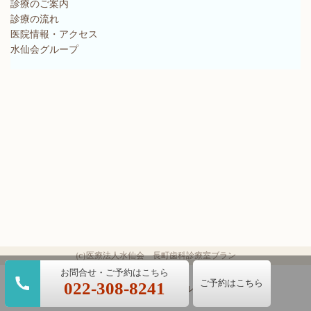
診療のご案内
診療の流れ
医院情報・アクセス
水仙会グループ
(c)医療法人水仙会 長町歯科診療室ブラン
ご予約はこちら
022-308-8241
パソコン
｜モバイル