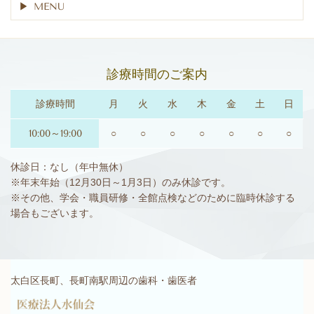
MENU
診療時間
のご案内
診療時間
月
火
水
木
金
土
日
10:00～19:00
○
○
○
○
○
○
○
休診日：なし（年中無休）
※年末年始（12月30日～1月3日）のみ休診です。
※その他、学会・職員研修・全館点検などのために臨時休診する
場合もございます。
太白区長町、長町南駅周辺の歯科・歯医者