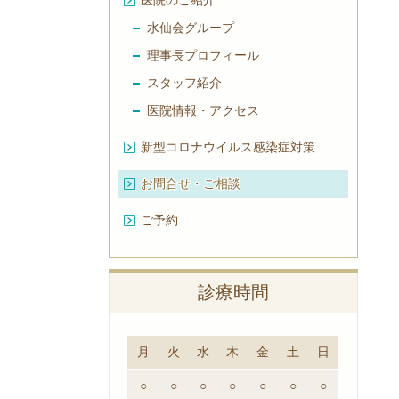
医院のご紹介
水仙会グループ
理事長プロフィール
スタッフ紹介
医院情報・アクセス
新型コロナウイルス感染症対策
お問合せ・ご相談
ご予約
診療時間
月
火
水
木
金
土
日
○
○
○
○
○
○
○