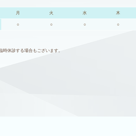
月
火
水
木
○
○
○
○
臨時休診する場合もございます。